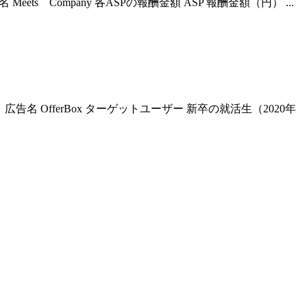
s Company 各ASPの報酬金額 ASP 報酬金額（円） ...
名 OfferBox ターゲットユーザー 新卒の就活生（2020年