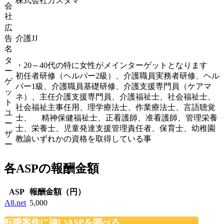
株式会社カスタマ
会
社
広
告
介護JJ
名
タ
・20～40代の特に女性がメインターゲットとなります
ー
初任者研修（ヘルパー2級）、介護職員実務者研修、ヘル
ゲ
パー1級、介護職員基礎研修、介護支援専門員（ケアマ
ッ
ネ）、主任介護支援専門員、介護福祉士、社会福祉士、
ト
社会福祉主事任用、理学療法士、作業療法士、言語聴覚
ユ
士、 精神保健福祉士、正看護師、准看護師、管理栄養
ー
士、栄養士、児童発達支援管理責任者、保育士、幼稚園
ザ
教諭いずれかの資格を取得している事
ー
各ASPの報酬金額
ASP
報酬金額（円）
A8.net
5,000
転職案件に強いASPを調べる