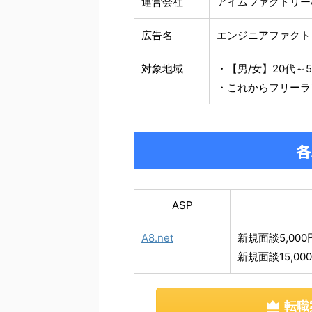
運営会社
アイムファクトリー
広告名
エンジニアファクト
対象地域
・【男/女】20代～
・これからフリーラ
各
ASP
A8.net
新規面談5,00
新規面談15,00
転職