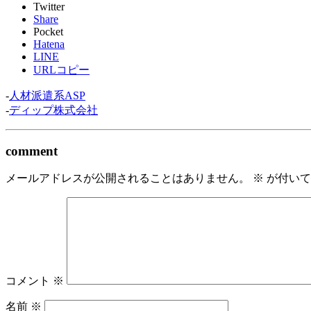
Twitter
Share
Pocket
Hatena
LINE
URLコピー
-
人材派遣系ASP
-
ディップ株式会社
comment
メールアドレスが公開されることはありません。
※
が付いて
コメント
※
名前
※